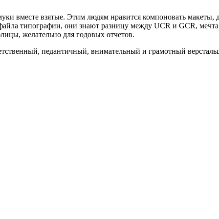
 муки вместе взятые. Этим людям нравится компоновать макеты, 
рофайла типографии, они знают разницу между UCR и GCR, мечт
лицы, желательно для годовых отчетов.
тветственный, педантичный, внимательный и грамотный версталь