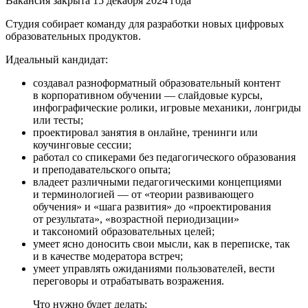
Вакансия закрыта 15 декабря 2024 года
Студия собирает команду для разработки новых цифровых
образовательных продуктов.
Идеальный кандидат:
создавал разноформатный образовательный контент
в корпоративном обучении — слайдовые курсы,
инфографические ролики, игровые механики, лонгриды
или тесты;
проектировал занятия в онлайне, тренинги или
коучинговые сессии;
работал со спикерами без педагогического образования
и преподавательского опыта;
владеет различными педагогическими концепциями
и терминологией — от «теории развивающего
обучения» и «шага развития» до «проектирования
от результата», «возрастной периодизации»
и таксономий образовательных целей;
умеет ясно доносить свои мысли, как в переписке, так
и в качестве модератора встреч;
умеет управлять ожиданиями пользователей, вести
переговоры и отрабатывать возражения.
Что нужно будет делать: