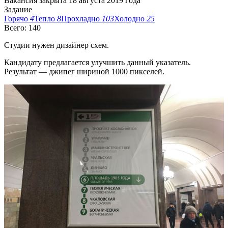
Вакансия закрыта 18 августа 2019 года
Задание
Горячо
4
Тепло
8
Прохладно
103
Холодно
25
Всего: 140
Студии нужен дизайнер схем.
Кандидату предлагается улучшить данный указатель.
Результат — джипег шириной 1000 пикселей.