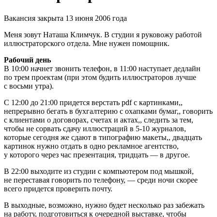
Вакансия закрыта 13 июня 2006 года
Меня зовут Наташа Климчук. В студии я руковожу работой
иллюстраторского отдела. Мне нужен помощник.
Рабочий день
В 10:00 начнет звонить телефон, в 11:00 наступает дедлайн
по трем проектам (при этом будить иллюстраторов лучше
с восьми утра).
С 12:00 до 21:00 придется верстать pdf с картинками
,
,
непрерывно бегать в бухгалтерию с охапками бумаг
,
,
говорить
с клиентами о договорах, счетах и актах
,
,
следить за тем,
чтобы не сорвать сдачу иллюстраций в
5-10
журналов,
которые сегодня же сдают в типографию макеты
,
,
двадцать
картинок нужно отдать в одно рекламное агентство,
у которого через час презентация, тридцать — в другое.
В 22:00 выходите из студии с компьютером под мышкой,
не переставая говорить по телефону, — среди ночи скорее
всего придется проверить почту.
В выходные, возможно, нужно будет несколько раз забежать
на работу, подготовиться к очередной выставке, чтобы