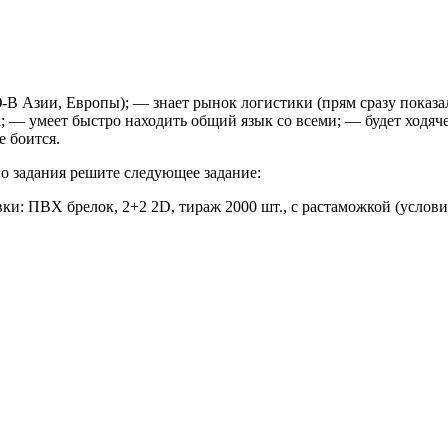
-В Азии, Европы); — знает рынок логистики (прям сразу показал
га; — умеет быстро находить общий язык со всеми; — будет ходя
е боится.
ого задания решите следующее задание:
вки: ПВХ брелок, 2+2 2D, тираж 2000 шт., с растаможкой (услов