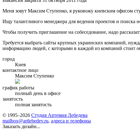
Вакансия закрыта 31 октября 2011 года
Меня зовут Максим Ступенко, я руковожу киевским офисом ст
Ищу талантливого менеджера для ведения проектов и поиска н
Чтобы получить приглашение на собеседование, надо рассказать
Требуется выбрать сайты крупных украинских компаний, нужда
информацию людей, с которыми в каждой из компаний стоит об
город
Киев
контактное лицо
Максим Ступенко
график работы
полный день в офисе
занятость
полная занятость
© 1995–2026
Студия Артемия Лебедева
mailbox@artlebedev.ru
,
адреса и телефоны
Заказать дизайн...