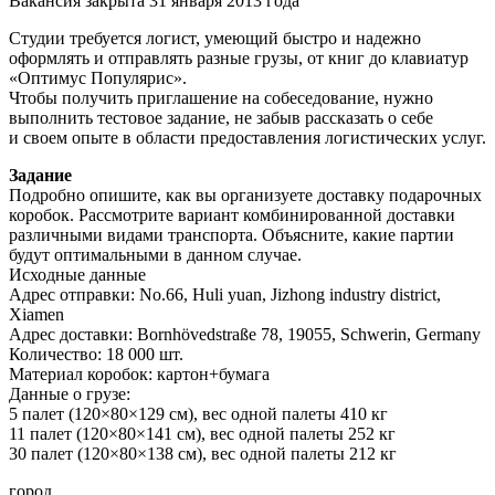
Вакансия закрыта 31 января 2013 года
Студии требуется логист, умеющий быстро и надежно
оформлять и отправлять разные грузы, от книг до клавиатур
«Оптимус Популярис».
Чтобы получить приглашение на собеседование, нужно
выполнить тестовое задание, не забыв рассказать о себе
и своем опыте в области предоставления логистических услуг.
Задание
Подробно опишите, как вы организуете доставку подарочных
коробок. Рассмотрите вариант комбинированной доставки
различными видами транспорта. Объясните, какие партии
будут оптимальными в данном случае.
Исходные данные
Адрес отправки: No.66, Huli yuan, Jizhong industry district,
Xiamen
Адрес доставки: Bornhövedstraße 78, 19055, Schwerin, Germany
Количество: 18 000 шт.
Материал коробок: картон
+
бумага
Данные о грузе:
5 палет (120
×
80
×
129 см), вес одной палеты 410 кг
11 палет (120
×
80
×
141 см), вес одной палеты 252 кг
30 палет (120
×
80
×
138 см), вес одной палеты 212 кг
город