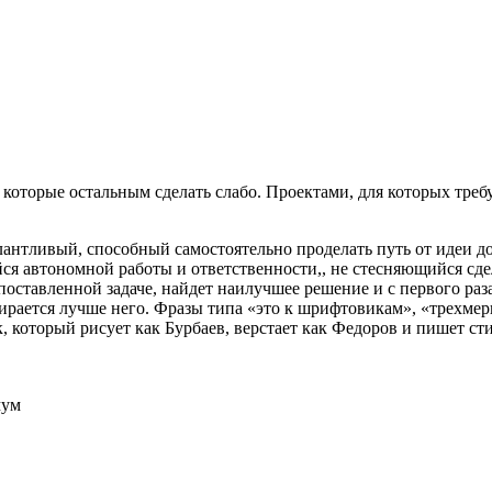
, которые остальным сделать слабо. Проектами, для которых треб
антливый, способный самостоятельно проделать путь от идеи д
ся автономной работы и ответственности
,
,
не стесняющийся сдел
поставленной задаче, найдет наилучшее решение и с первого раза 
ирается лучше него. Фразы типа «это к шрифтовикам», «трехмерк
к, который рисует как Бурбаев, верстает как Федоров и пишет ст
мум