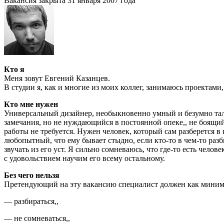
Вакансия закрыта 31 января 2007 года
Кто я
Меня зовут Евгений Казанцев.
В студии я, как и многие из моих коллег, занимаюсь проектами
Кто мне нужен
Универсальный дизайнер, необыкновенно умный и безумно тал
замечания, но не нуждающийся в постоянной опеке
,
,
не боящий
работы не требуется. Нужен человек, который сам разберется в 
любопытный, что ему бывает стыдно, если
кто-то
в чем-то
разб
звучать из его уст. Я сильно сомневаюсь, что
где-то
есть челове
с удовольствием научим его всему остальному.
Без чего нельзя
Претендующий на эту вакансию специалист должен как мини
— разбираться
,
,
— не сомневаться
,
,