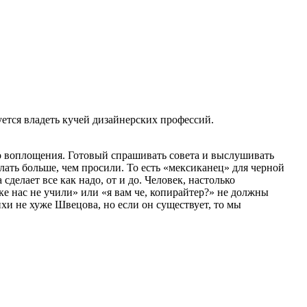
уется владеть кучей дизайнерских профессий.
о воплощения. Готовый спрашивать совета и выслушивать
ать больше, чем просили. То есть «мексиканец» для черной
сделает все как надо, от и до. Человек, настолько
е нас не учили» или «я вам че, копирайтер?» не должны
ихи не хуже Швецова, но если он существует, то мы