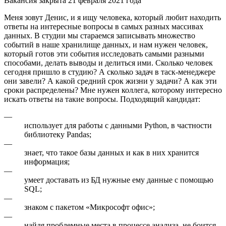
Вакансия закрыта 21 февраля 2021 года
Меня зовут Денис, и я ищу человека, который любит находить
ответы на интересные вопросы в самых разных массивах
данных. В студии мы стараемся записывать множество
событий в наше хранилище данных, и нам нужен человек,
который готов эти события исследовать самыми разными
способами, делать выводы и делиться ими. Сколько человек
сегодня пришло в студию? А сколько задач в таск-менеджере
они завели? А какой средний срок жизни у задачи? А как эти
сроки распределены? Мне нужен коллега, которому интересно
искать ответы на такие вопросы. Подходящий кандидат:
—
использует для работы с данными Python, в частности
библиотеку Pandas;
—
знает, что такое базы данных и как в них хранится
информация;
—
умеет доставать из БД нужные ему данные с помощью
SQL;
—
знаком с пакетом «Микрософт офис»;
—
найдя проблемные места в процессе анализа, не боится