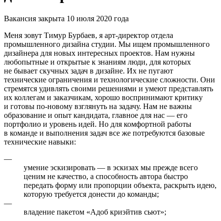
Вакансия закрыта 10 июля 2020 года
Меня зовут Тимур Бурбаев, я aрт-директор отдела
промышленного дизайна студии. Мы ищем промышленного
дизайнера для новых интересных проектов. Нам нужны
любопытные и открытые к знаниям люди, для которых
не бывает скучных задач в дизайне. Их не пугают
технические ограничения и технологические сложности. Они
стремятся удивлять своими решениями и умеют представлять
их коллегам и заказчикам, хорошо воспринимают критику
и готовы по-новому взглянуть на задачу. Нам не важны
образование и опыт кандидата, главное для нас — его
портфолио и уровень идей. Но для комфортной работы
в команде и выполнения задач все же потребуются базовые
технические навыки:
—
умение эскизировать — в эскизах мы прежде всего
ценим не качество, а способность автора быстро
передать форму или пропорции объекта, раскрыть идею,
которую требуется донести до команды;
—
владение пакетом «Адоб криэйтив сьют»;
—