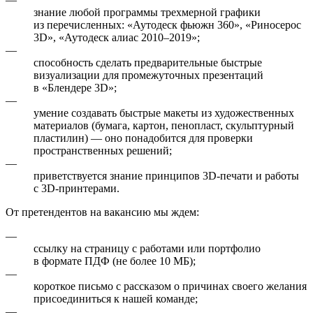
знание любой программы трехмерной графики
из перечисленных: «Аутодеск фьюжн 360», «Риносерос
3D», «Аутодеск алиас 2010–2019»;
—
способность сделать предварительные быстрые
визуализации для промежуточных презентаций
в «Блендере 3D»;
—
умение создавать быстрые макеты из художественных
материалов (бумага, картон, пенопласт, скульптурный
пластилин) — оно понадобится для проверки
пространственных решений;
—
приветствуется знание принципов 3D-печати и работы
с 3D-принтерами.
От претендентов на вакансию мы ждем:
—
ссылку на страницу с работами или портфолио
в формате ПДФ (не более 10 МБ);
—
короткое письмо с рассказом о причинах своего желания
присоединиться к нашей команде;
—