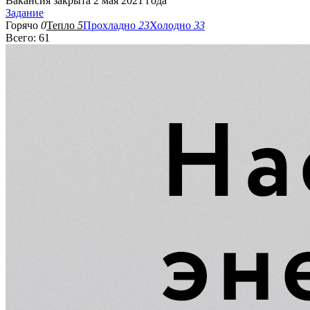
Вакансия закрыта 2 мая 2021 года
Задание
Горячо
0
Тепло
5
Прохладно
23
Холодно
33
Всего: 61