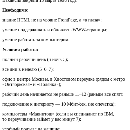
Вакансия закрыта 13 марта 1998 года
Необходимо:
знание HTML не на уровне FrontPage, а «в глаза»;
умение поддерживать и обновлять
WWW-страницы;
умение работать за компьютером.
Условия работы:
полный рабочий день (и ночь :-);
все дни в неделю
(5–6–7);
офис в центре Москвы, в Хвостовом переулке (рядом с метро
«Октябрьская» и «Полянка»);
рабочий день начинается не раньше
11–12
(раньше все спят);
подключение к интернету — 10 Мбит/сек. (не опечатка);
компьютеры «Макинтош» (если вы специалист по IBM,
то переучивание займет у вас минут 7);
удобный подъезд на машине;