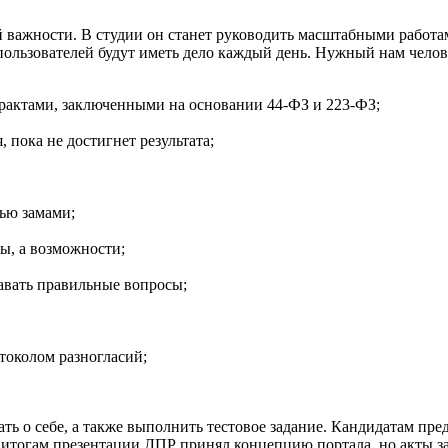
 важности. В студии он станет руководить масштабными работам
ользователей будут иметь дело каждый день. Нужный нам челов
трактами, заключенными на основании 44-ФЗ и 223-ФЗ;
 пока не достигнет результата;
ью замами;
ы, а возможности;
авать правильные вопросы;
токолом разногласий;
ь о себе, а также выполнить тестовое задание. Кандидатам предл
о итогам презентации ЛПР принял концепцию портала, но акты з