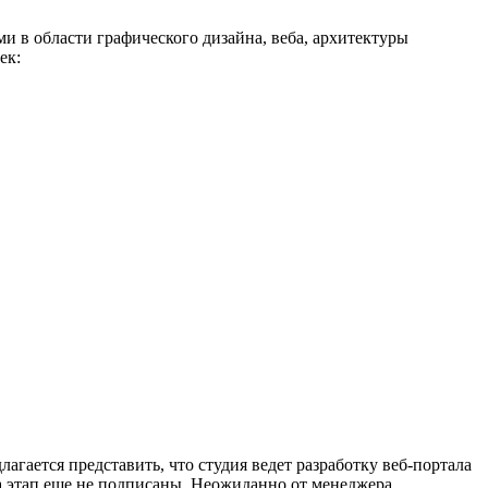
и в области графического дизайна, веба, архитектуры
ек:
агается представить, что студия ведет разработку веб-портала
а этап еще не подписаны. Неожиданно от менеджера