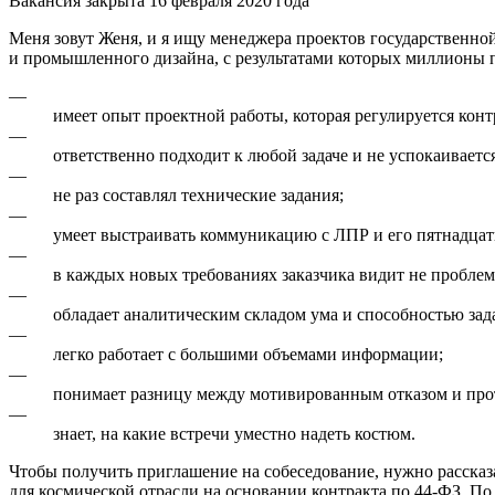
Вакансия закрыта 16 февраля 2020 года
Меня зовут Женя, и я ищу менеджера проектов государственной
и промышленного дизайна, с результатами которых миллионы п
—
имеет опыт проектной работы, которая регулируется кон
—
ответственно подходит к любой задаче и не успокаивается,
—
не раз составлял технические задания;
—
умеет выстраивать коммуникацию с ЛПР и его пятнадцат
—
в каждых новых требованиях заказчика видит не проблем
—
обладает аналитическим складом ума и способностью зад
—
легко работает с большими объемами информации;
—
понимает разницу между мотивированным отказом и про
—
знает, на какие встречи уместно надеть костюм.
Чтобы получить приглашение на собеседование, нужно рассказат
для космической отрасли на основании контракта по 44-ФЗ. П