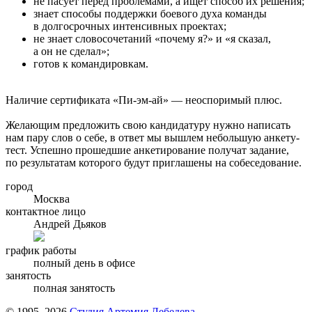
не пасует перед проблемами, а ищет способ их решения;
знает способы поддержки боевого духа команды
в долгосрочных интенсивных проектах;
не знает словосочетаний «почему я?» и «я сказал,
а он не сделал»;
готов к командировкам.
Наличие сертификата «Пи-эм-ай» — неоспоримый плюс.
Желающим предложить свою кандидатуру нужно написать
нам пару слов о себе, в ответ мы вышлем небольшую анкету-
тест. Успешно прошедшие анкетирование получат задание,
по результатам которого будут приглашены на собеседование.
город
Москва
контактное лицо
Андрей Дьяков
график работы
полный день в офисе
занятость
полная занятость
© 1995–2026
Студия Артемия Лебедева