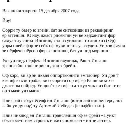
Вакансия закрыта 15 декабря 2007 года
Йоу!
Сорри ту базер ю эгейн, бат зе ситюэйшн из реквайринг
ёр аттеншн. Ю ноу, джаст рисентли уи вё хедхантинг фор
самуан ху спикс Инглиш, энд из уиллинг то лив хиз (хёр)
уорм плейс фор зе сейк оф мувинг то ауа студио. Уи хэв фаунд
зе пёрфект пёрсон фор зе позишн, бат уи нид мор пипл.
Уот уи нид: пёрфект Инглиш ноулидж, Рашн-Инглиш
транслэйшн экспириенс, энд э брейн.
Оф корс, ви ар эн иквал оппортьюнити эмплойер. Уи дон’т
кеа иф ю хэв траблс виз осоритиз ор иф ёр Рашн виза хэз
джаст экспайред. Уи дон’т кеа иф ю а э кул чик виз биг титс
ор э мачо уиз маслс.
Плиз райт эбаут ёселф ин Инглиш (юзин лэйтин леттерс, нот
лайк уи ду нау) ту Артемий Лебедев (tema@tema.ru).
Плиз инклюд эн Инглиш транслэйшн оф зе фрэйз «Пункт
сбыта мечт нам строить и жить помогает» ин зе леттер.