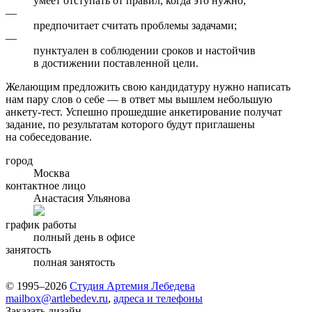
умеет отступать от правил, когда это нужно;
—
предпочитает считать проблемы задачами;
—
пунктуален в соблюдении сроков и настойчив
в достижении поставленной цели.
Желающим предложить свою кандидатуру нужно написать
нам пару слов о себе — в ответ мы вышлем небольшую
анкету-тест. Успешно прошедшие анкетирование получат
задание, по результатам которого будут приглашены
на собеседование.
город
Москва
контактное лицо
Анастасия Ульянова
график работы
полный день в офисе
занятость
полная занятость
© 1995–2026
Студия Артемия Лебедева
mailbox@artlebedev.ru
,
адреса и телефоны
Заказать дизайн...