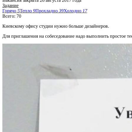
Вакансия закрыта 26 августа 2017 года
Задание
Горячо
5
Тепло
9
Прохладно
39
Холодно
17
Всего: 70
Киевскому офису студии нужно больше дизайнеров.
Для приглашения на собеседование надо выполнить простое тес