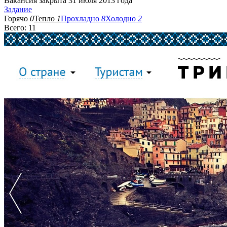
Вакансия закрыта 31 июля 2013 года
Задание
Горячо
0
Тепло
1
Прохладно
8
Холодно
2
Всего: 11