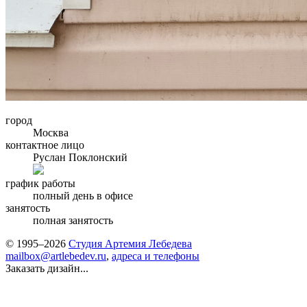
город
Москва
контактное лицо
Руслан Поклонский
график работы
полный день в офисе
занятость
полная занятость
© 1995–2026
Студия Артемия Лебедева
mailbox@artlebedev.ru
,
адреса и телефоны
Заказать дизайн...