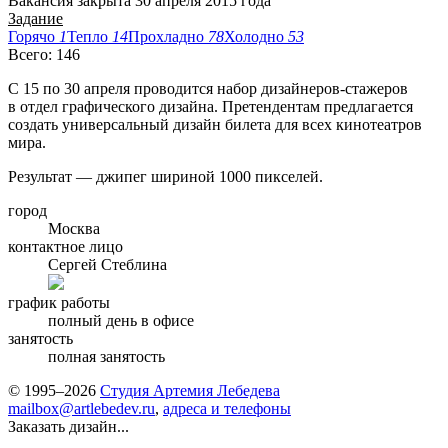
Вакансия закрыта 30 апреля 2015 года
Задание
Горячо
1
Тепло
14
Прохладно
78
Холодно
53
Всего: 146
C 15 по 30 апреля проводится набор дизайнеров-стажеров
в отдел графического дизайна. Претендентам предлагается
создать универсальный дизайн билета для всех кинотеатров
мира.
Результат — джипег шириной 1000 пикселей.
город
Москва
контактное лицо
Сергей Стеблина
график работы
полный день в офисе
занятость
полная занятость
© 1995–2026
Студия Артемия Лебедева
mailbox@artlebedev.ru
,
адреса и телефоны
Заказать дизайн...