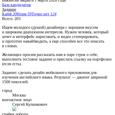
Вакансия закрыта 1 марта 2026 года
База кандидатов
Задание
Кайф
20
Норм
59
Точно нет
124
Всего: 203
Ищем молодого (душой) дизайнера с хорошим вкусом
и широким диапазоном интересов. Нужен человек, который
хочет и интерфейс нарисовать, и видео сгенерировать,
и прототип навайбкодить, а еще способен все это описать
в словах.
Желающих просим рассказать нам в паре строк о себе,
выполнить тестовое задание и прислать ссылку на портфолио
(если есть).
Задание: сделать дизайн мобильного приложения для
изучения английского языка. Результат — джипег шириной
1500 пикселей.
город
Москва
контактное лицо
Сергей Кулинкович
график работы