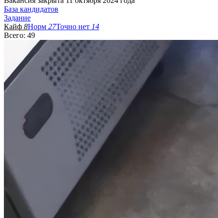
Вакансия закрыта 11 октября 2024 года
База кандидатов
Задание
Кайф
8
Норм
27
Точно нет
14
Всего: 49