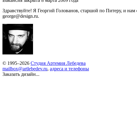
Вакансия закрыта 8 марта 2009 года
Здравствуйте! Я Георгий Голованов, старшой по Питеру, и на
george@design.ru.
© 1995–2026
Студия Артемия Лебедева
mailbox@artlebedev.ru
,
адреса и телефоны
Заказать дизайн...