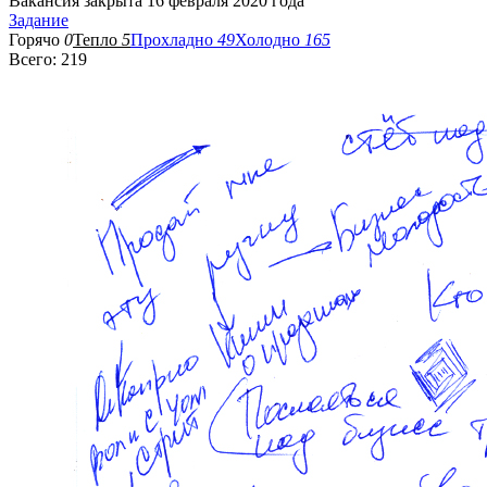
Вакансия закрыта 16 февраля 2020 года
Задание
Горячо
0
Тепло
5
Прохладно
49
Холодно
165
Всего: 219