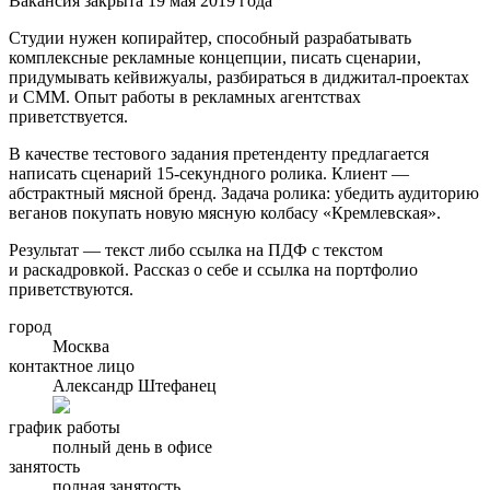
Вакансия закрыта 19 мая 2019 года
Студии нужен копирайтер, способный разрабатывать
комплексные рекламные концепции, писать сценарии,
придумывать кейвижуалы, разбираться в диджитал-проектах
и СММ. Опыт работы в рекламных агентствах
приветствуется.
В качестве тестового задания претенденту предлагается
написать сценарий 15-секундного ролика. Клиент —
абстрактный мясной бренд. Задача ролика: убедить аудиторию
веганов покупать новую мясную колбасу «Кремлевская».
Результат — текст либо ссылка на ПДФ с текстом
и раскадровкой. Рассказ о себе и ссылка на портфолио
приветствуются.
город
Москва
контактное лицо
Александр Штефанец
график работы
полный день в офисе
занятость
полная занятость