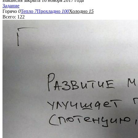
Вакансия закрыта 16 ноября 2017 года
Задание
Горячо
0
Тепло
7
Прохладно
100
Холодно
15
Всего: 122