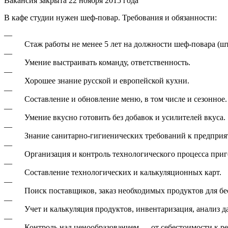
Вакансия закрыта 22 ноября 2015 года
В кафе студии нужен шеф-повар. Требования и обязанности:
—
Стаж работы не менее 5 лет на должности шеф-повара (шт
—
Умение выстраивать команду, ответственность.
—
Хорошее знание русской и европейской кухни.
—
Составление и обновление меню, в том числе и сезонное.
—
Умение вкусно готовить без добавок и усилителей вкуса.
—
Знание санитарно-гигиенических требований к предприя
—
Организация и контроль технологического процесса приг
—
Составление технологических и калькуляционных карт.
—
Поиск поставщиков, заказ необходимых продуктов для бес
—
Учет и калькуляция продуктов, инвентаризация, анализ д
—
Контроль над ценообразованием — от себестоимости к р