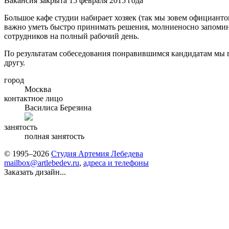
Вакансия закрыта 15 февраля 2015 года
Большое кафе студии набирает хозяек (так мы зовем официант
важно уметь быстро принимать решения, молниеносно запомин
сотрудников на полный рабочий день.
По результатам собеседования понравившимся кандидатам мы 
другу.
город
Москва
контактное лицо
Василиса Березина
занятость
полная занятость
© 1995–2026
Студия Артемия Лебедева
mailbox@artlebedev.ru
,
адреса и телефоны
Заказать дизайн...