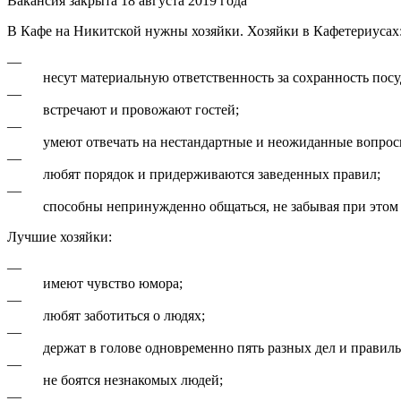
Вакансия закрыта 18 августа 2019 года
В Кафе на Никитской нужны хозяйки. Хозяйки в Кафетериусах
—
несут материальную ответственность за сохранность пос
—
встречают и провожают гостей;
—
умеют отвечать на нестандартные и неожиданные вопрос
—
любят порядок и придерживаются заведенных правил;
—
способны непринужденно общаться, не забывая при этом 
Лучшие хозяйки:
—
имеют чувство юмора;
—
любят заботиться о людях;
—
держат в голове одновременно пять разных дел и правил
—
не боятся незнакомых людей;
—