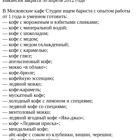
Вакансия закрыта 30 апреля 2012 года
В Московские кафе Студии ищем бариста с опытом работы
от 1 года и умением готовить:
— кофе с мороженым и взбитыми сливками;
— кофе с минеральной водой;
— кофе с шоколадом;
— кофе с медом;
— кофе с медом охлажденный;
— кофе с карамелью;
— кофе глясе;
— апельсиновый кофе;
— мокко «в облаке»;
— кофе-брюле;
— кофейную эссенцию;
— ледяной мокко;
— кофе-карамель;
— мускатный кофе;
— холодный кофе с лимоном и специями;
— ледяной кофе со специями;
— ментоловый мокко;
— ледяной ягодный кофе «Ява-джаз»;
— кофе «Ледяная ириска»;
— миндальный кофе;
— айс-кофе с соком из клубники, вишни, черешни;