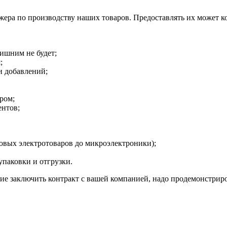
еджера по производству наших товаров. Предоставлять их может
лишним не будет;
;
и добавлений;
ром;
ентов;
товых электротоваров до микроэлектроники);
упаковки и отгрузки.
е заключить контракт с вашей компанией, надо продемонстриров