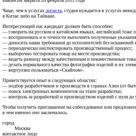
Вакансия закрыта 26 февраля 2011 года
Чаще, чем в услугах
логиста
, студия нуждается в услугах мен
в Китае либо на Тайване.
Интересующий нас кандидат должен быть способен:
— говорить на русском и китайском языках, английский тоже 
— воспринимать и в точности выполнять полученные указания
— доносить наши требования до исполнителей без искажений 
— периодически инспектировать производственный процесс;
— выборочно тестировать товар на месте производства;
— видеть разницу между качественным и некачественным това
— делать нормального качества фотографии изделий и их элем
— виртуозно пользоваться «Скайпом».
Приветствуется опыт в следующих областях:
— подбор разработчиков и производств в странах Азии (от бы
— поиск электронных компонентов на этапе разработки;
— контроль за разработкой и производством изделий с нуля до 
Чтобы получить приглашение на собеседование или предложени
в чем именно оно заключалось.
город
Москва
контактное лицо