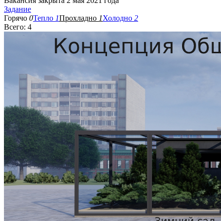
Вакансия закрыта 2 мая 2021 года
Задание
Горячо
0
Тепло
1
Прохладно
1
Холодно
2
Всего: 4