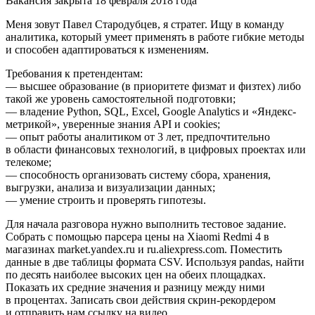
Вакансия закрыта 18 февраля 2018 года
Меня зовут Павел Стародубцев, я стратег. Ищу в команду
аналитика, который умеет применять в работе гибкие методы
и способен адаптироваться к изменениям.
Требования к претендентам:
— высшее образование (в приоритете физмат и физтех) либо
такой же уровень самостоятельной подготовки;
— владение Python, SQL, Excel, Google Analytics и «Яндекс-
метрикой», уверенные знания API и cookies;
— опыт работы аналитиком от 3 лет, предпочтительно
в области финансовых технологий, в цифровых проектах или
телекоме;
— способность организовать систему сбора, хранения,
выгрузки, анализа и визуализации данных;
— умение строить и проверять гипотезы.
Для начала разговора нужно выполнить тестовое задание.
Собрать с помощью парсера цены на Хiaomi Redmi 4 в
магазинах market.yandex.ru и ru.aliexpress.com. Поместить
данные в две таблицы формата CSV. Используя pandas, найти
по десять наиболее высоких цен на обеих площадках.
Показать их средние значения и разницу между ними
в процентах. Записать свои действия скрин-рекордером
и отправить нам ссылку на видео.