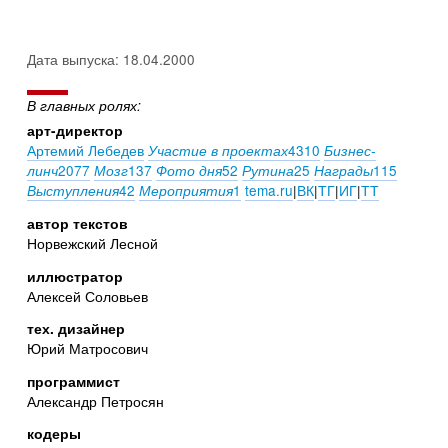
Дата выпуска: 18.04.2000
В главных ролях:
арт-директор
Артемий Лебедев
4310
Участие в проектах
Бизнес-
2077
137
52
25
115
линч
Мозг
Фото дня
Рутина
Награды
42
1
tema.ru
|
ВК
|
ТГ
|
ИГ
|
ТТ
Выступления
Мероприятия
автор текстов
Норвежский Лесной
иллюстратор
Алексей Соловьев
тех. дизайнер
Юрий Матросович
программист
Александр Петросян
кодеры