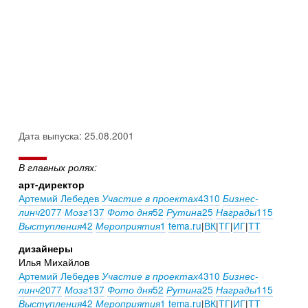
Дата выпуска: 25.08.2001
В главных ролях:
арт-директор
Артемий Лебедев
4310
Участие в проектах
Бизнес-
2077
137
52
25
115
линч
Мозг
Фото дня
Рутина
Награды
42
1
tema.ru
|
ВК
|
ТГ
|
ИГ
|
ТТ
Выступления
Мероприятия
дизайнеры
Илья Михайлов
Артемий Лебедев
4310
Участие в проектах
Бизнес-
2077
137
52
25
115
линч
Мозг
Фото дня
Рутина
Награды
42
1
tema.ru
|
ВК
|
ТГ
|
ИГ
|
ТТ
Выступления
Мероприятия