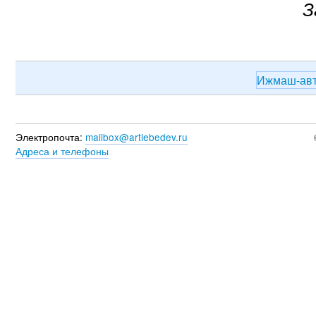
З
Ижмаш-ав
Электропочта:
mailbox@artlebedev.ru
Адреса и телефоны