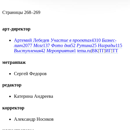
Страницы 268–269
арт-директор
Артемий Лебедев
Участие в проектах
4310
Бизнес-
линч
2077
Мозг
137
Фото дня
52
Рутина
25
Награды
115
Выступления
42
Мероприятия
1
tema.ru
|
ВК
|
ТГ
|
ИГ
|
ТТ
метранпаж
Сергей Федоров
редактор
Катерина Андреева
корректор
Александр Носиков