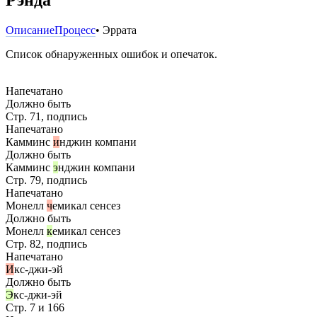
Описание
Процесс
• Эррата
Список обнаруженных ошибок и опечаток.
Напечатано
Должно быть
Стр. 71, подпись
Напечатано
Камминс
и
нджин компани
Должно быть
Камминс
э
нджин компани
Стр. 79, подпись
Напечатано
Монелл
ч
емикал сенсез
Должно быть
Монелл
к
емикал сенсез
Стр. 82, подпись
Напечатано
И
кс-джи-эй
Должно быть
Э
кс-джи-эй
Стр. 7 и 166