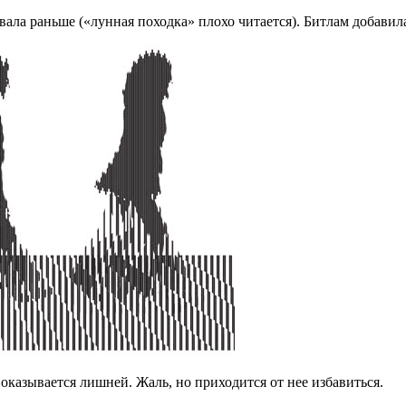
ала раньше («лунная походка» плохо читается). Битлам добавила
казывается лишней. Жаль, но приходится от нее избавиться.