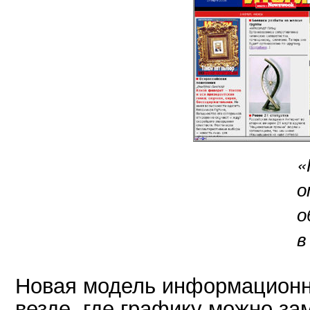
«
о
о
в
Новая модель информационно
везде, где графику можно за