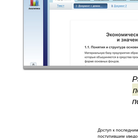
Р
п
п
Доступ к последни
поступившим увед