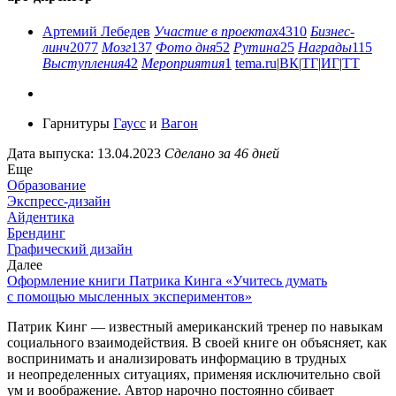
Артемий Лебедев
Участие в проектах
4310
Бизнес-
линч
2077
Мозг
137
Фото дня
52
Рутина
25
Награды
115
Выступления
42
Мероприятия
1
tema.ru
|
ВК
|
ТГ
|
ИГ
|
ТТ
Гарнитуры
Гаусс
и
Вагон
Дата выпуска: 13.04.2023
Сделано за 46 дней
Еще
Образование
Экспресс-дизайн
Айдентика
Брендинг
Графический дизайн
Далее
Оформление книги Патрика Кинга «Учитесь думать
с помощью мысленных экспериментов»
Патрик Кинг — известный американский тренер по навыкам
социального взаимодействия. В своей книге он объясняет, как
воспринимать и анализировать информацию в трудных
и неопределенных ситуациях, применяя исключительно свой
ум и воображение. Автор нарочно постоянно сбивает