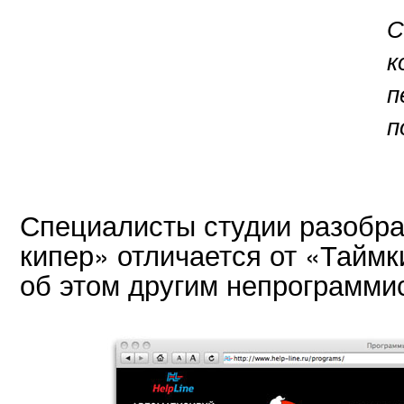
С
к
п
п
Специалисты студии разобра
кипер» отличается от «Таймк
об этом другим непрограмми