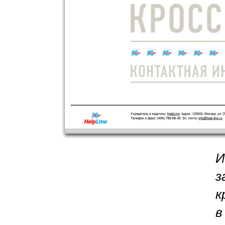
И
з
к
в