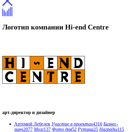
Логотип компании
Hi-end
Centre
арт-директор и дизайнер
Артемий Лебедев
Участие в проектах
4310
Бизнес-
линч
2077
Мозг
137
Фото дня
52
Рутина
25
Награды
115