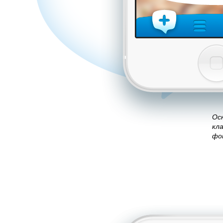
Ос
кл
фо