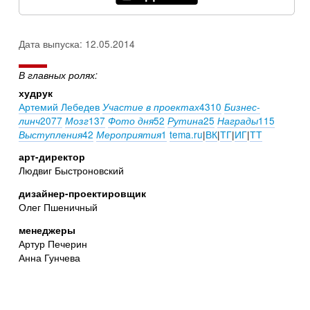
Дата выпуска: 12.05.2014
В главных ролях:
худрук
Артемий Лебедев
4310
Участие в проектах
Бизнес-
2077
137
52
25
115
линч
Мозг
Фото дня
Рутина
Награды
42
1
tema.ru
|
ВК
|
ТГ
|
ИГ
|
ТТ
Выступления
Мероприятия
арт-директор
Людвиг Быстроновский
дизайнер-проектировщик
Олег Пшеничный
менеджеры
Артур Печерин
Анна Гунчева