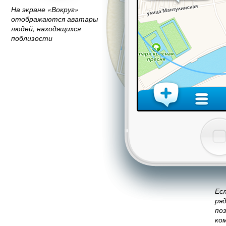
На экране «Вокруг»
отображаются аватары
людей, находящихся
поблизости
Есл
ря
по
ко