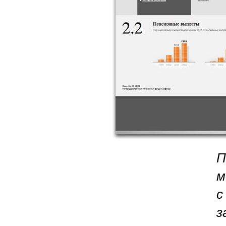
П
м
с
з