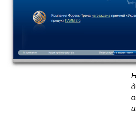
Н
д
о
и