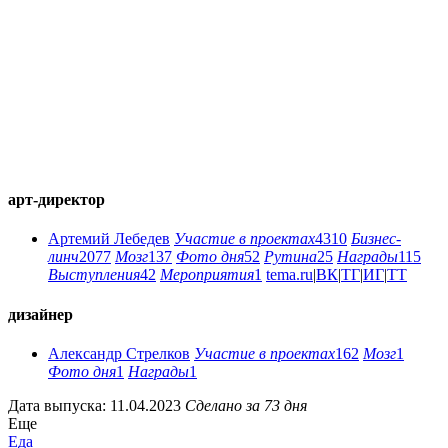
арт-директор
Артемий Лебедев
Участие в проектах
4310
Бизнес-
линч
2077
Мозг
137
Фото дня
52
Рутина
25
Награды
115
Выступления
42
Мероприятия
1
tema.ru
|
ВК
|
ТГ
|
ИГ
|
ТТ
дизайнер
Александр Стрелков
Участие в проектах
162
Мозг
1
Фото дня
1
Награды
1
Дата выпуска: 11.04.2023
Сделано за 73 дня
Еще
Еда