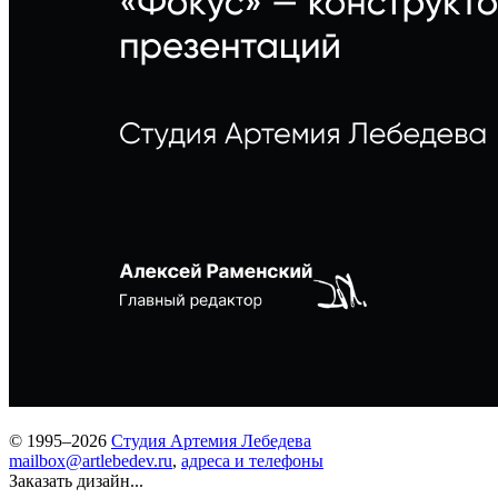
© 1995–2026
Студия Артемия Лебедева
mailbox@artlebedev.ru
,
адреса и телефоны
Заказать дизайн...