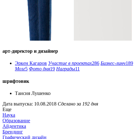
арт-директор и дизайнер
Эркен Кагаров
Участие в проектах
286
Бизнес-линч
189
Мозг
5
Фото дня
19
Награды
11
шрифтовик
Таисия Лушенко
Дата выпуска: 10.08.2018
Сделано за 192 дня
Еще
Наука
Образование
Айдентика
Брендинг
Графический дизайн